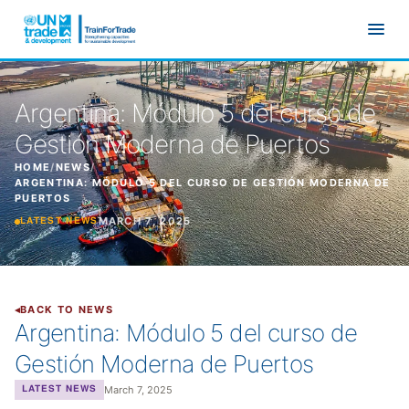
Skip to main content
Argentina: Módulo 5 del curso de
Gestión Moderna de Puertos
HOME
/
NEWS
/
ARGENTINA: MÓDULO 5 DEL CURSO DE GESTIÓN MODERNA DE
PUERTOS
MARCH 7, 2025
LATEST NEWS
BACK TO NEWS
Argentina: Módulo 5 del curso de
Gestión Moderna de Puertos
March 7, 2025
LATEST NEWS