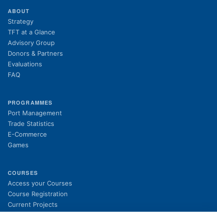
ABOUT
Strategy
TFT at a Glance
Advisory Group
Donors & Partners
Evaluations
FAQ
PROGRAMMES
Port Management
Trade Statistics
E-Commerce
Games
COURSES
(opens in new tab)
Access your Courses
(opens in new tab)
Course Registration
Current Projects
Past Projects