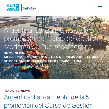
Skip to main content
Argentina: Lanzamiento de la 5ª
promoción del Curso de Gestión
Moderna de PuertosArgentina:
HOME
/
NEWS
/
ARGENTINA: LANZAMIENTO DE LA 5ª PROMOCIÓN DEL CURSO
DE GESTIÓN MODERNA DE PUERTOSARGENTINA:
APRIL 2, 2024
LATEST NEWS
BACK TO NEWS
Argentina: Lanzamiento de la 5ª
promoción del Curso de Gestión