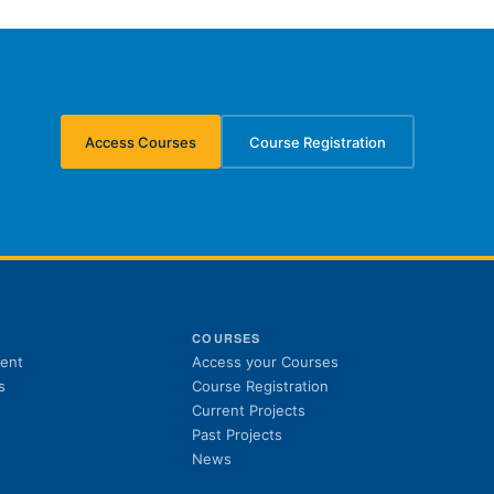
Access Courses
Course Registration
(opens in new tab)
(opens in new tab)
S
COURSES
(opens in new tab)
ent
Access your Courses
(opens in new tab)
s
Course Registration
Current Projects
Past Projects
News