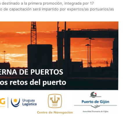
 destinado a la primera promoción, integrada por 17
so de capacitación será impartido por expertos/as portuarios/as