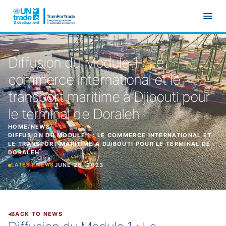
Skip to main content
Diffusion du Module 1 : Le
commerce international et le
transport maritime à Djibouti pour
le terminal de Doraleh
HOME
/
NEWS
/
DIFFUSION DU MODULE 1 : LE COMMERCE INTERNATIONAL ET
LE TRANSPORT MARITIME À DJIBOUTI POUR LE TERMINAL DE
DORALEH
JUNE 26, 2023
LATEST NEWS
BACK TO NEWS