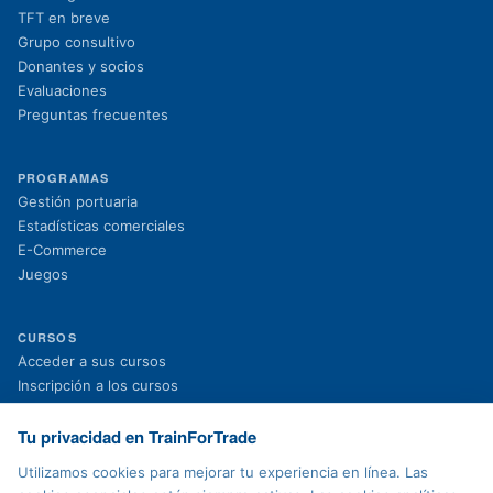
TFT en breve
Grupo consultivo
Donantes y socios
Evaluaciones
Preguntas frecuentes
PROGRAMAS
Gestión portuaria
Estadísticas comerciales
E-Commerce
Juegos
CURSOS
(se abre en una nueva pestaña)
Acceder a sus cursos
(se abre en una nueva pestaña)
Inscripción a los cursos
Proyectos en curso
Proyectos finalizados
Tu privacidad en TrainForTrade
Noticias
Utilizamos cookies para mejorar tu experiencia en línea. Las