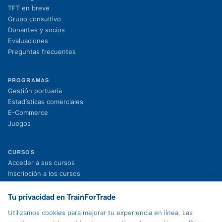
TFT en breve
Grupo consultivo
Donantes y socios
Evaluaciones
Preguntas frecuentes
PROGRAMAS
Gestión portuaria
Estadísticas comerciales
E-Commerce
Juegos
CURSOS
(se abre en una nueva pestaña)
Acceder a sus cursos
(se abre en una nueva pestaña)
Inscripción a los cursos
Proyectos en curso
Proyectos finalizados
Tu privacidad en TrainForTrade
Noticias
Utilizamos cookies para mejorar tu experiencia en línea. Las