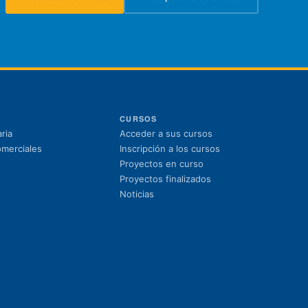
(se abre en una nueva pestaña)
(se abre en una nueva pest
CURSOS
(se abre en una nuev
ria
Acceder a sus cursos
(se abre en una nue
omerciales
Inscripción a los cursos
Proyectos en curso
Proyectos finalizados
Noticias