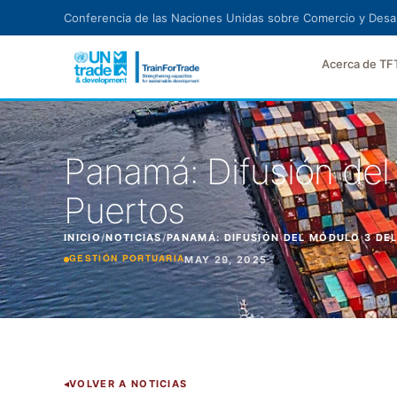
Ir al contenido principal
Conferencia de las Naciones Unidas sobre Comercio y Desar
Acerca de TF
Panamá: Difusión del
Puertos
INICIO
/
NOTICIAS
/
PANAMÁ: DIFUSIÓN DEL MÓDULO 3 D
MAY 29, 2025
GESTIÓN PORTUARIA
VOLVER A NOTICIAS