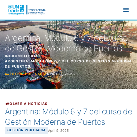
Ir al contenido principal
Argentina: Módulo 6 y 7 del curso
de Gestión Moderna de Puertos
INICIO
/
NOTICIAS
/
ARGENTINA: MÓDULO 6 Y 7 DEL CURSO DE GESTIÓN MODERNA
DE PUERTOS
APRIL 9, 2025
GESTIÓN PORTUARIA
VOLVER A NOTICIAS
Argentina: Módulo 6 y 7 del curso de
Gestión Moderna de Puertos
April 9, 2025
GESTIÓN PORTUARIA