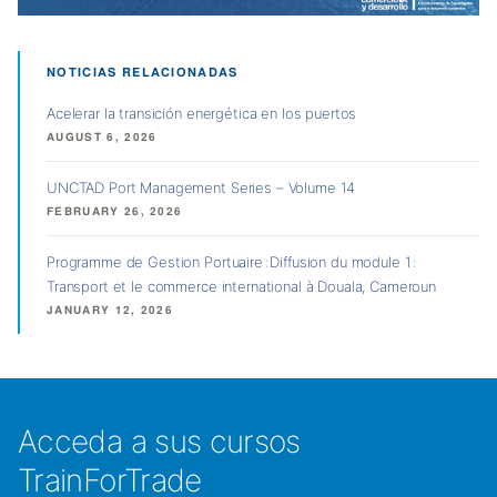
NOTICIAS RELACIONADAS
Acelerar la transición energética en los puertos
AUGUST 6, 2026
UNCTAD Port Management Series – Volume 14
FEBRUARY 26, 2026
Programme de Gestion Portuaire : Diffusion du module 1 :
Transport et le commerce international à Douala, Cameroun
JANUARY 12, 2026
Acceda a sus cursos
TrainForTrade