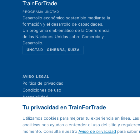
TrainForTrade
PROGRAMA UNCTAD
Desarrollo económico sostenible mediante la
formación y el desarrollo de capacidades.
Un programa emblemático de la Conferencia
de las Naciones Unidas sobre Comercio y
Desarrollo.
UNCTAD | GINEBRA, SUIZA
AVISO LEGAL
Política de privacidad
Condiciones de uso
Accesibilidad
Mapa del sitio
Tu privacidad en TrainForTrade
Contacto
Preferencias de cookies
Utilizamos cookies para mejorar tu experiencia en línea. La
analíticas nos ayudan a entender el uso del sitio y requier
momento. Consulta nuestro
Aviso de privacidad
para saber 