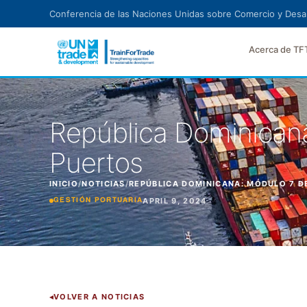
Ir al contenido principal
Conferencia de las Naciones Unidas sobre Comercio y Desar
Acerca de TF
República Dominicana
Puertos
INICIO
/
NOTICIAS
/
REPÚBLICA DOMINICANA: MÓDULO 7 D
APRIL 9, 2024
GESTIÓN PORTUARIA
VOLVER A NOTICIAS