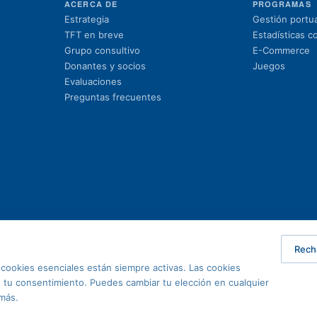
ACERCA DE
PROGRAMAS
Estrategia
Gestión portua
TFT en breve
Estadísticas c
Grupo consultivo
E-Commerce
Donantes y socios
Juegos
Evaluaciones
Preguntas frecuentes
Rech
s cookies esenciales están siempre activas. Las cookies
en tu consentimiento. Puedes cambiar tu elección en cualquier
más.