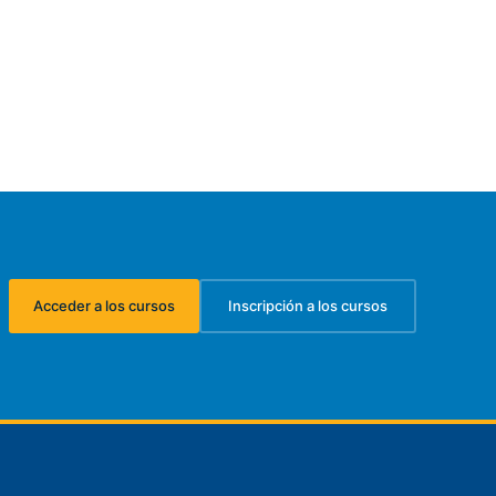
Acceder a los cursos
Inscripción a los cursos
(se abre en una nueva pestaña)
(se abre en una nueva pest