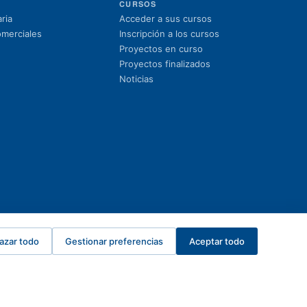
CURSOS
(se abre en una nuev
ria
Acceder a sus cursos
(se abre en una nue
omerciales
Inscripción a los cursos
Proyectos en curso
Proyectos finalizados
Noticias
azar todo
Gestionar preferencias
Aceptar todo