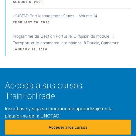
AUGUST 6, 2026
UNCTAD Port Management Series – Volume 14
FEBRUARY 26, 2026
Programme de Gestion Portuaire : Diffusion du module 1 :
Transport et le commerce international à Douala, Cameroun
JANUARY 12, 2026
Acceda a sus cursos
TrainForTrade
Inscríbase y siga su itinerario de aprendizaje en la
plataforma de la UNCTAD.
Acceder a los cursos
(se abre en una nueva pestaña)