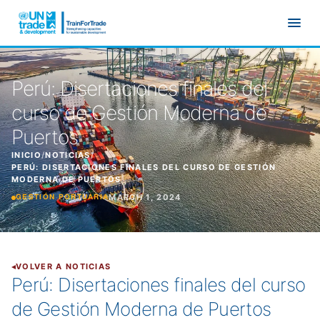
Ir al contenido principal
Perú: Disertaciones finales del
curso de Gestión Moderna de
Puertos
INICIO
/
NOTICIAS
/
PERÚ: DISERTACIONES FINALES DEL CURSO DE GESTIÓN
MODERNA DE PUERTOS
MARCH 1, 2024
GESTIÓN PORTUARIA
VOLVER A NOTICIAS
Perú: Disertaciones finales del curso
de Gestión Moderna de Puertos