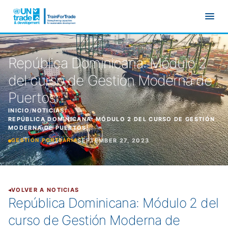
Ir al contenido principal
República Dominicana: Módulo 2
del curso de Gestión Moderna de
Puertos:
INICIO
/
NOTICIAS
/
REPÚBLICA DOMINICANA: MÓDULO 2 DEL CURSO DE GESTIÓN
MODERNA DE PUERTOS:
SEPTEMBER 27, 2023
GESTIÓN PORTUARIA
VOLVER A NOTICIAS
República Dominicana: Módulo 2 del
curso de Gestión Moderna de