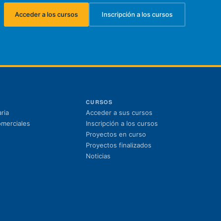
Acceder a los cursos
Inscripción a los cursos
(se abre en una nueva pestaña)
(se abre en una nueva pest
CURSOS
(se abre en una nuev
ria
Acceder a sus cursos
(se abre en una nue
omerciales
Inscripción a los cursos
Proyectos en curso
Proyectos finalizados
Noticias