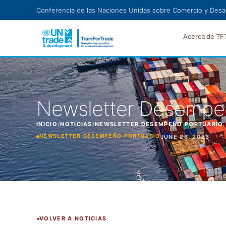
Ir al contenido principal
Conferencia de las Naciones Unidas sobre Comercio y Desar
Acerca de TF
Newsletter Desempeñ
INICIO
/
NOTICIAS
/
NEWSLETTER DESEMPEÑO PORTUARIO 
JUNE 26, 2023
NEWSLETTER DESEMPEÑO PORTUARIO
VOLVER A NOTICIAS