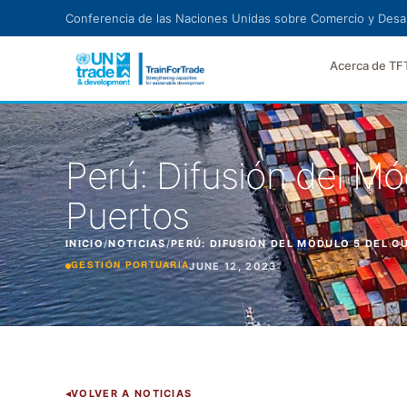
Ir al contenido principal
Conferencia de las Naciones Unidas sobre Comercio y Desar
Acerca de TF
Perú: Difusión del M
Puertos
INICIO
/
NOTICIAS
/
PERÚ: DIFUSIÓN DEL MÓDULO 5 DEL 
JUNE 12, 2023
GESTIÓN PORTUARIA
VOLVER A NOTICIAS