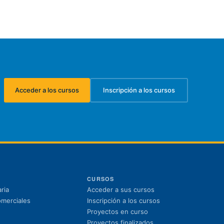
Acceder a los cursos
Inscripción a los cursos
(se abre en una nueva pestaña)
(se abre en una nueva pest
CURSOS
(se abre en una nuev
ria
Acceder a sus cursos
(se abre en una nue
omerciales
Inscripción a los cursos
Proyectos en curso
Proyectos finalizados