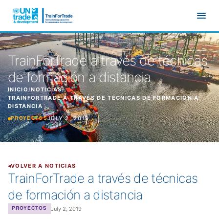
Ir al contenido principal
TrainForTrade a través de técnicas
de formación a distancia
INICIO
/
NOTICIAS
/
TRAINFORTRADE A TRAVÉS DE TÉCNICAS DE FORMACIÓN A
DISTANCIA
JULY 2, 2019
PROYECTOS
VOLVER A NOTICIAS
TrainForTrade a través de técnicas
de formación a distancia
July 2, 2019
PROYECTOS