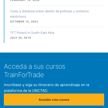
FEBRUARY 16, 2026
Curso a distancia sobre diseño de políticas y comercio
electrónico
OCTOBER 13, 2023
TFT Project in South-East Asia
JULY 20, 2019
Acceda a sus cursos
TrainForTrade
Inscríbase y siga su itinerario de aprendizaje en la
plataforma de la UNCTAD.
Acceder a los cursos
(se abre en una nueva pestaña)