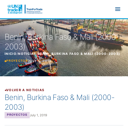
Ir al contenido principal
Benin, Burkina Faso & Mali (2000-
2003)
INICIO
/
NOTICIAS
/
BENIN, BURKINA FASO & MALI (2000-2003)
JULY 1, 2019
PROYECTOS
VOLVER A NOTICIAS
Benin, Burkina Faso & Mali (2000-
2003)
July 1, 2019
PROYECTOS