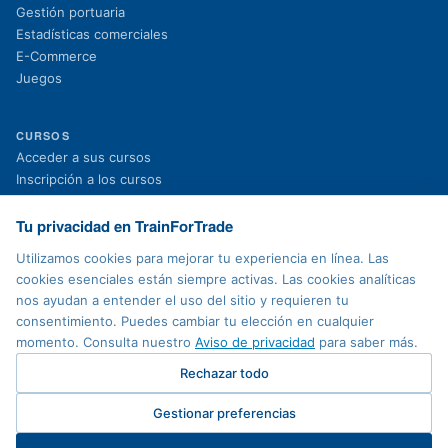
Gestión portuaria
Estadísticas comerciales
E-Commerce
Juegos
CURSOS
(se abre en una nueva pestaña)
Acceder a sus cursos
(se abre en una nueva pestaña)
Inscripción a los cursos
Proyectos en curso
Proyectos finalizados
Tu privacidad en TrainForTrade
Noticias
Utilizamos cookies para mejorar tu experiencia en línea. Las
cookies esenciales están siempre activas. Las cookies analíticas
nos ayudan a entender el uso del sitio y requieren tu
AVISO LEGAL
consentimiento. Puedes cambiar tu elección en cualquier
Política de privacidad
momento. Consulta nuestro
Aviso de privacidad
para saber más.
Condiciones de uso
Accesibilidad
Rechazar todo
Mapa del sitio
Contacto
Gestionar preferencias
Preferencias de cookies