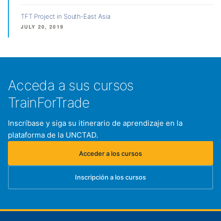
TFT Project in South-East Asia
JULY 20, 2019
Acceda a sus cursos
TrainForTrade
Inscríbase y siga su itinerario de aprendizaje en la
plataforma de la UNCTAD.
Acceder a los cursos
(se abre en una nueva pestaña)
Inscripción a los cursos
(se abre en una nueva pestaña)