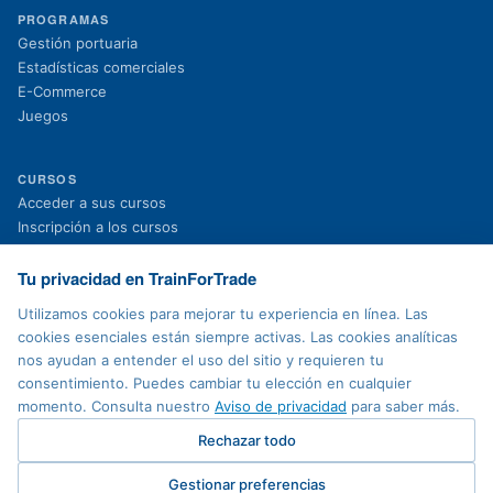
PROGRAMAS
Gestión portuaria
Estadísticas comerciales
E-Commerce
Juegos
CURSOS
(se abre en una nueva pestaña)
Acceder a sus cursos
(se abre en una nueva pestaña)
Inscripción a los cursos
Proyectos en curso
Proyectos finalizados
Tu privacidad en TrainForTrade
Noticias
Utilizamos cookies para mejorar tu experiencia en línea. Las
cookies esenciales están siempre activas. Las cookies analíticas
nos ayudan a entender el uso del sitio y requieren tu
AVISO LEGAL
consentimiento. Puedes cambiar tu elección en cualquier
Política de privacidad
momento. Consulta nuestro
Aviso de privacidad
para saber más.
Condiciones de uso
Accesibilidad
Rechazar todo
Mapa del sitio
Contacto
Gestionar preferencias