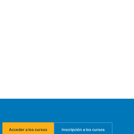
Acceder a los cursos
Inscripción a los cursos
(se abre en una nueva pestaña)
(se abre en una nueva pest