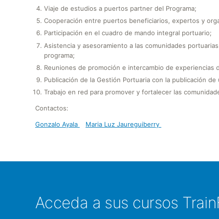
Viaje de estudios a puertos partner del Programa;
Cooperación entre puertos beneficiarios, expertos y or
Participación en el cuadro de mando integral portuario;
Asistencia y asesoramiento a las comunidades portuarias
programa;
Reuniones de promoción e intercambio de experiencias d
Publicación de la Gestión Portuaria con la publicación de
Trabajo en red para promover y fortalecer las comunidad
Contactos:
Gonzalo Ayala
Maria Luz Jaureguiberry
Acceda a sus cursos Train