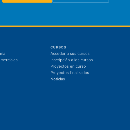
CURSOS
(se abre en una nuev
ria
Acceder a sus cursos
(se abre en una nue
omerciales
Inscripción a los cursos
Proyectos en curso
Proyectos finalizados
Noticias