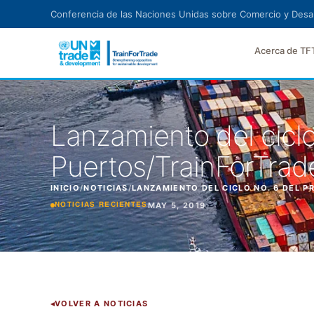
Ir al contenido principal
Conferencia de las Naciones Unidas sobre Comercio y Desar
Acerca de TF
Lanzamiento del cicl
Puertos/TrainForTrad
INICIO
/
NOTICIAS
/
LANZAMIENTO DEL CICLO NO. 6 DEL 
MAY 5, 2019
NOTICIAS RECIENTES
VOLVER A NOTICIAS