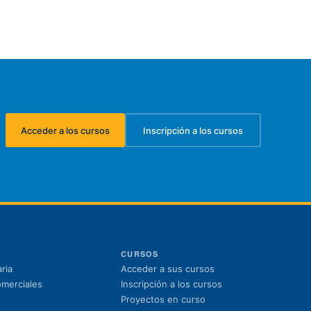
Acceder a los cursos
Inscripción a los cursos
(se abre en una nueva pestaña)
(se abre en una nueva pest
CURSOS
(se abre en una nuev
ria
Acceder a sus cursos
(se abre en una nue
omerciales
Inscripción a los cursos
Proyectos en curso