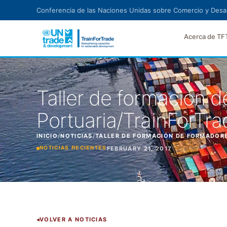
Ir al contenido principal
Conferencia de las Naciones Unidas sobre Comercio y Desar
Acerca de TF
Taller de formación 
Portuaria/TrainForTra
INICIO
/
NOTICIAS
/
TALLER DE FORMACIÓN DE FORMADOR
FEBRUARY 21, 2017
NOTICIAS RECIENTES
VOLVER A NOTICIAS