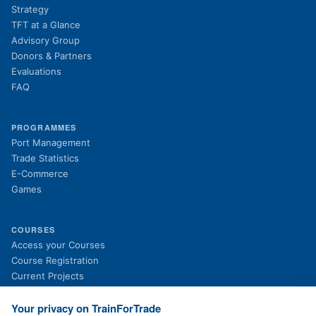
Strategy
TFT at a Glance
Advisory Group
Donors & Partners
Evaluations
FAQ
PROGRAMMES
Port Management
Trade Statistics
E-Commerce
Games
COURSES
(opens in new tab)
Access your Courses
(opens in new tab)
Course Registration
Current Projects
Past Projects
News
Your privacy on TrainForTrade