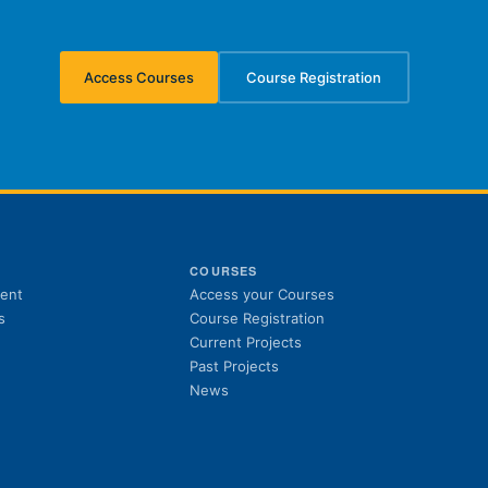
Access Courses
Course Registration
(opens in new tab)
(opens in new tab)
S
COURSES
(opens in new tab)
ent
Access your Courses
(opens in new tab)
s
Course Registration
Current Projects
Past Projects
News