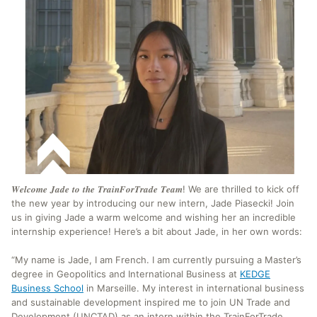
𝑾𝒆𝒍𝒄𝒐𝒎𝒆 𝑱𝒂𝒅𝒆 𝒕𝒐 𝒕𝒉𝒆 𝑻𝒓𝒂𝒊𝒏𝑭𝒐𝒓𝑻𝒓𝒂𝒅𝒆 𝑻𝒆𝒂𝒎! We are thrilled to kick off
the new year by introducing our new intern, Jade Piasecki! Join
us in giving Jade a warm welcome and wishing her an incredible
internship experience! Here’s a bit about Jade, in her own words:
“My name is Jade, I am French. I am currently pursuing a Master’s
degree in Geopolitics and International Business at
KEDGE
Business School
in Marseille. My interest in international business
and sustainable development inspired me to join UN Trade and
Development (UNCTAD) as an intern within the TrainForTrade