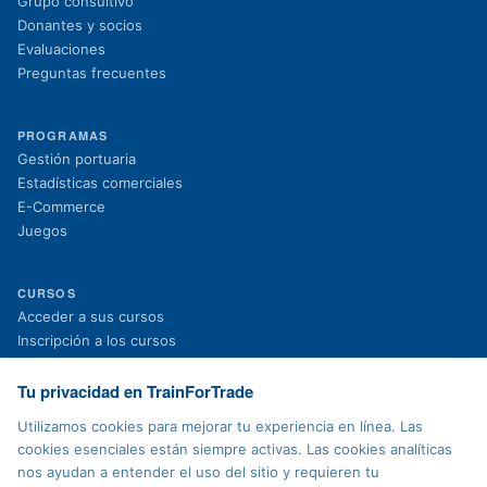
Grupo consultivo
Donantes y socios
Evaluaciones
Preguntas frecuentes
PROGRAMAS
Gestión portuaria
Estadísticas comerciales
E-Commerce
Juegos
CURSOS
(se abre en una nueva pestaña)
Acceder a sus cursos
(se abre en una nueva pestaña)
Inscripción a los cursos
Proyectos en curso
Proyectos finalizados
Tu privacidad en TrainForTrade
Noticias
Utilizamos cookies para mejorar tu experiencia en línea. Las
cookies esenciales están siempre activas. Las cookies analíticas
nos ayudan a entender el uso del sitio y requieren tu
AVISO LEGAL