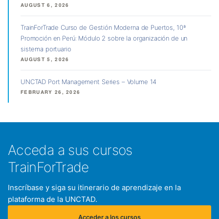
AUGUST 6, 2026
TrainForTrade Curso de Gestión Moderna de Puertos, 10ª
Promoción en Perú: Módulo 2 sobre la organización de un
sistema portuario
AUGUST 5, 2026
UNCTAD Port Management Series – Volume 14
FEBRUARY 26, 2026
Acceda a sus cursos
TrainForTrade
Inscríbase y siga su itinerario de aprendizaje en la
plataforma de la UNCTAD.
Acceder a los cursos