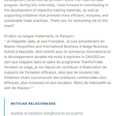
program. During this internship, I look forward to contributing to
the development of impactful training materials, as well as
supporting initiatives that promote more efficient, inclusive, and
sustainable trade practices. Thank you for welcoming me to the
team!”
𝘌𝘵 𝘥𝘢𝘯𝘴 𝘴𝘢 𝘭𝘢𝘯𝘨𝘶𝘦 𝘮𝘢𝘵𝘦𝘳𝘯𝘦𝘭𝘭𝘦, 𝘭𝘦 𝘧𝘳𝘢𝘯ç𝘢𝘪𝘴 :
” Je m’appelle Jade, je suis Française. Je suis actuellement en
Master Geopolitics and International Business à Kedge Business
School à Marseille. Mon intérêt pour le commerce international et
le développement durable m’a incité à rejoindre la CNUCED en
tant que stagiaire dans le cadre du programme TrainForTrade.
Pendant ce stage, je me réjouis de contribuer à l’élaboration de
supports de formation efficaces, ainsi que de soutenir des
initiatives visant à promouvoir des pratiques commerciales plus
efficaces, plus inclusives et plus durables. Merci de m’accueillir au
sein de l’équipe ! “
NOTICIAS RELACIONADAS
Acelerar la transición energética en los puertos