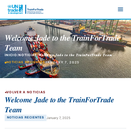
Ir al contenido principal
𝑾𝒆𝒍𝒄𝒐𝒎𝒆 𝑱𝒂𝒅𝒆 𝒕𝒐 𝒕𝒉𝒆 𝑻𝒓𝒂𝒊𝒏𝑭𝒐𝒓𝑻𝒓𝒂𝒅𝒆
𝑻𝒆𝒂𝒎
INICIO
/
NOTICIAS
/
𝑾𝒆𝒍𝒄𝒐𝒎𝒆 𝑱𝒂𝒅𝒆 𝒕𝒐 𝒕𝒉𝒆 𝑻𝒓𝒂𝒊𝒏𝑭𝒐𝒓𝑻𝒓𝒂𝒅𝒆 𝑻𝒆𝒂𝒎
JANUARY 7, 2025
NOTICIAS RECIENTES
VOLVER A NOTICIAS
𝑾𝒆𝒍𝒄𝒐𝒎𝒆 𝑱𝒂𝒅𝒆 𝒕𝒐 𝒕𝒉𝒆 𝑻𝒓𝒂𝒊𝒏𝑭𝒐𝒓𝑻𝒓𝒂𝒅𝒆
𝑻𝒆𝒂𝒎
January 7, 2025
NOTICIAS RECIENTES