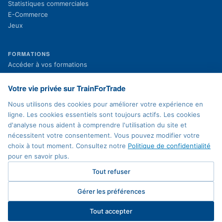
Statistiques commerciales
E-Commerce
Jeux
FORMATIONS
(s'ouvre dans un nouvel onglet)
Accéder à vos formations
(s'ouvre dans un nouvel onglet)
Inscription aux formations
Projets en cours
Votre vie privée sur TrainForTrade
Projets terminés
Nous utilisons des cookies pour améliorer votre expérience en
Actualités
ligne. Les cookies essentiels sont toujours actifs. Les cookies
d'analyse nous aident à comprendre l'utilisation du site et
nécessitent votre consentement. Vous pouvez modifier votre
MENTIONS LÉGALES
choix à tout moment. Consultez notre
Politique de confidentialité
Politique de confidentialité
pour en savoir plus.
Conditions d'utilisation
Accessibilité
Tout refuser
Plan du site
Contact
Gérer les préférences
Préférences cookies
Tout accepter