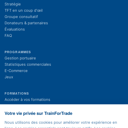
Stratégie
TFT en un coup d'œil
Groupe consultatif
Donateurs & partenaires
Évaluations
FAQ
PROGRAMMES
Gestion portuaire
Statistiques commerciales
E-Commerce
Jeux
FORMATIONS
(s'ouvre dans un nouvel onglet)
Accéder à vos formations
(s'ouvre dans un nouvel onglet)
Inscription aux formations
Projets en cours
Votre vie privée sur TrainForTrade
Projets terminés
Nous utilisons des cookies pour améliorer votre expérience en
Actualités