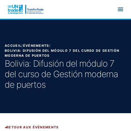
Aller au contenu principal
ACCUEIL
/
ÉVÉNEMENTS
/
BOLIVIA: DIFUSIÓN DEL MÓDULO 7 DEL CURSO DE GESTIÓN
MODERNA DE PUERTOS
Bolivia: Difusión del módulo 7
del curso de Gestión moderna
de puertos
RETOUR AUX ÉVÉNEMENTS