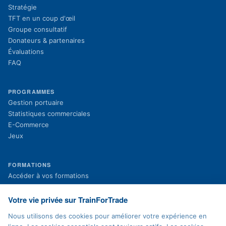
Stratégie
TFT en un coup d'œil
Groupe consultatif
Donateurs & partenaires
Évaluations
FAQ
PROGRAMMES
Gestion portuaire
Statistiques commerciales
E-Commerce
Jeux
FORMATIONS
(s'ouvre dans un nouvel onglet)
Accéder à vos formations
(s'ouvre dans un nouvel onglet)
Inscription aux formations
Projets en cours
Votre vie privée sur TrainForTrade
Projets terminés
Nous utilisons des cookies pour améliorer votre expérience en
Actualités