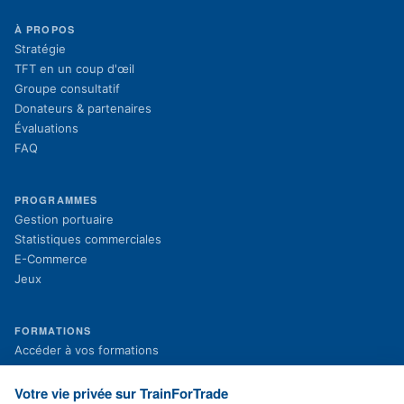
À PROPOS
Stratégie
TFT en un coup d'œil
Groupe consultatif
Donateurs & partenaires
Évaluations
FAQ
PROGRAMMES
Gestion portuaire
Statistiques commerciales
E-Commerce
Jeux
FORMATIONS
(s'ouvre dans un nouvel onglet)
Accéder à vos formations
(s'ouvre dans un nouvel onglet)
Inscription aux formations
Projets en cours
Votre vie privée sur TrainForTrade