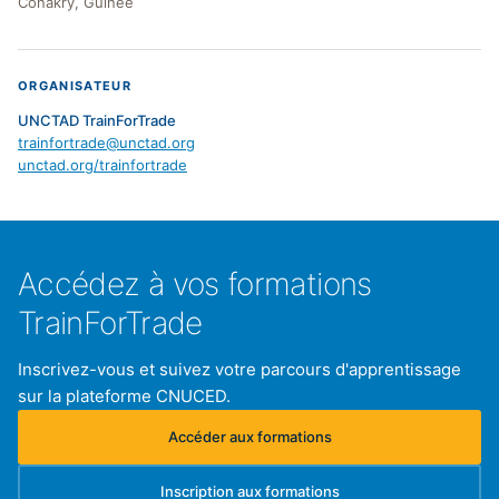
Conakry, Guinée
ORGANISATEUR
UNCTAD TrainForTrade
trainfortrade@unctad.org
unctad.org/trainfortrade
Accédez à vos formations
TrainForTrade
Inscrivez-vous et suivez votre parcours d'apprentissage
sur la plateforme CNUCED.
Accéder aux formations
(s'ouvre dans un nouvel onglet)
Inscription aux formations