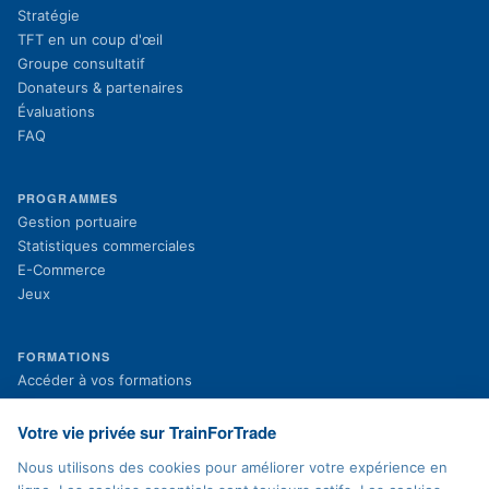
Stratégie
TFT en un coup d'œil
Groupe consultatif
Donateurs & partenaires
Évaluations
FAQ
PROGRAMMES
Gestion portuaire
Statistiques commerciales
E-Commerce
Jeux
FORMATIONS
(s'ouvre dans un nouvel onglet)
Accéder à vos formations
(s'ouvre dans un nouvel onglet)
Inscription aux formations
Projets en cours
Votre vie privée sur TrainForTrade
Projets terminés
Nous utilisons des cookies pour améliorer votre expérience en
Actualités